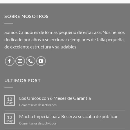
SOBRE NOSOTROS
Somos Criadores de lo mas pequeño de esta raza. Nos hemos
dedicado por años a seleccionar ejemplares de talla pequeña,
de excelente estructura y saludables
ULTIMOS POST
Los Unicos con 6 Meses de Garantia
12
May
en
Comentarios desactivados
Los
Unicos
Macho Imperial para Reserva se acaba de publicar
12
con
May
en
Comentarios desactivados
6
Macho
Meses