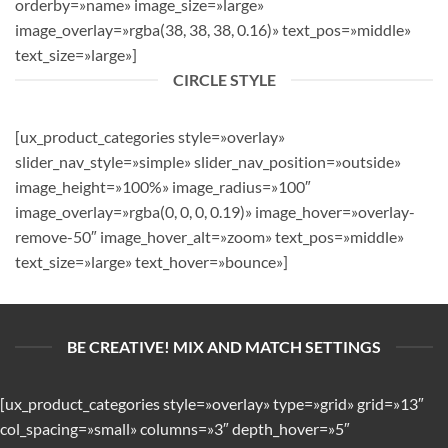
orderby=»name» image_size=»large»
image_overlay=»rgba(38, 38, 38, 0.16)» text_pos=»middle»
text_size=»large»]
CIRCLE STYLE
[ux_product_categories style=»overlay»
slider_nav_style=»simple» slider_nav_position=»outside»
image_height=»100%» image_radius=»100″
image_overlay=»rgba(0, 0, 0, 0.19)» image_hover=»overlay-
remove-50″ image_hover_alt=»zoom» text_pos=»middle»
text_size=»large» text_hover=»bounce»]
BE CREATIVE! MIX AND MATCH SETTINGS
[ux_product_categories style=»overlay» type=»grid» grid=»13″
col_spacing=»small» columns=»3″ depth_hover=»5″