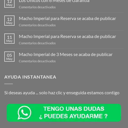
Los Unicos con 6 Meses de Garantia
12
May
en
Comentarios desactivados
Los
Unicos
Macho Imperial para Reserva se acaba de publicar
12
con
May
en
Comentarios desactivados
6
Macho
Meses
Imperial
Macho Imperial para Reserva se acaba de publicar
de
11
para
May
Garantia
en
Comentarios desactivados
Reserva
Macho
se
Imperial
Macho Imperial de 3 Meses se acaba de publicar
acaba
05
para
May
de
en
Comentarios desactivados
Reserva
publicar
Macho
se
Imperial
acaba
de
AYUDA INSTANTANEA
de
3
publicar
Meses
se
Si deseas ayuda ... solo haz clic y enseguida estamos contigo
acaba
de
publicar