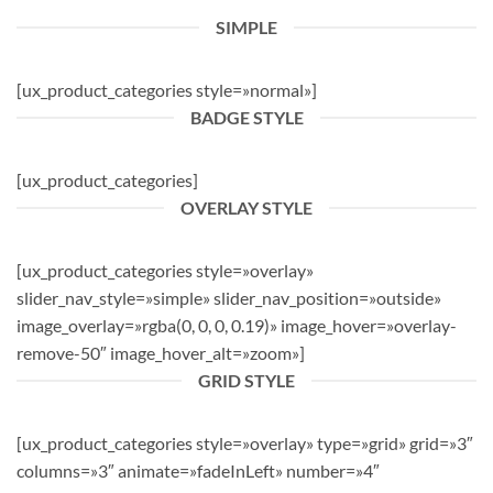
SIMPLE
[ux_product_categories style=»normal»]
BADGE STYLE
[ux_product_categories]
OVERLAY STYLE
[ux_product_categories style=»overlay»
slider_nav_style=»simple» slider_nav_position=»outside»
image_overlay=»rgba(0, 0, 0, 0.19)» image_hover=»overlay-
remove-50″ image_hover_alt=»zoom»]
GRID STYLE
[ux_product_categories style=»overlay» type=»grid» grid=»3″
columns=»3″ animate=»fadeInLeft» number=»4″