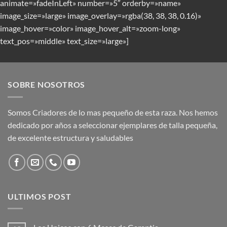
animate=»fadeInLeft» number=»5″ orderby=»name»
image_size=»large» image_overlay=»rgba(38, 38, 38, 0.16)»
image_hover=»color» image_hover_alt=»zoom-long»
text_pos=»middle» text_size=»large»]
SOBRE NOSOTROS
Somos Criadores de lo mas pequeño de esta raza. Nos hemos
dedicado por años a seleccionar ejemplares de talla pequeña,
de excelente estructura y saludables
ULTIMOS POST