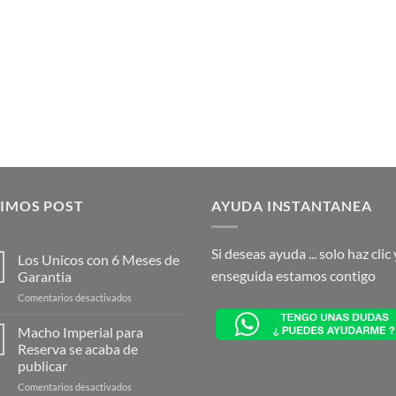
TIMOS POST
AYUDA INSTANTANEA
Si deseas ayuda ... solo haz clic 
Los Unicos con 6 Meses de
enseguida estamos contigo
Garantia
en
Comentarios desactivados
Los
Unicos
Macho Imperial para
con
Reserva se acaba de
6
publicar
Meses
en
Comentarios desactivados
de