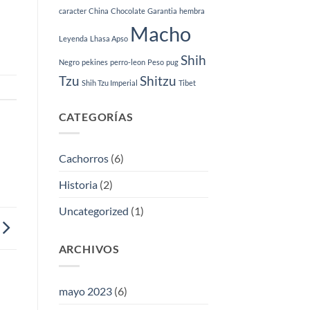
de
caracter
China
Chocolate
Garantia
hembra
publicar
Macho
Leyenda
Lhasa Apso
Shih
Negro
pekines
perro-leon
Peso
pug
Tzu
Shitzu
Shih Tzu Imperial
Tibet
CATEGORÍAS
Cachorros
(6)
Historia
(2)
Uncategorized
(1)
ARCHIVOS
mayo 2023
(6)