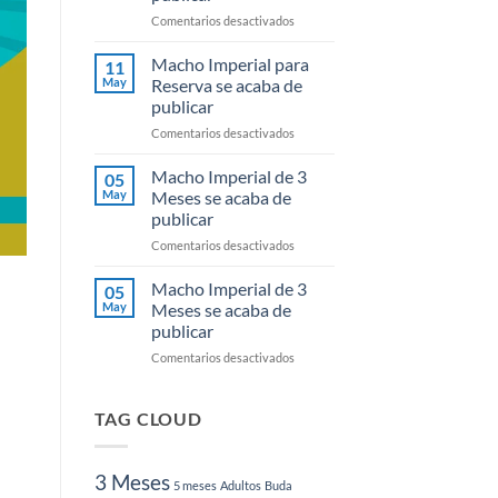
Meses
en
Comentarios desactivados
de
Macho
Garantia
Imperial
Macho Imperial para
11
para
May
Reserva se acaba de
Reserva
publicar
se
en
Comentarios desactivados
acaba
Macho
de
Imperial
publicar
Macho Imperial de 3
05
para
May
Meses se acaba de
Reserva
publicar
se
en
Comentarios desactivados
acaba
Macho
de
Imperial
publicar
Macho Imperial de 3
05
de
May
Meses se acaba de
3
publicar
Meses
en
Comentarios desactivados
se
Macho
acaba
Imperial
de
de
publicar
TAG CLOUD
3
Meses
se
3 Meses
5 meses
Adultos
Buda
acaba