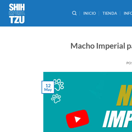
Saltar
al
INICIO
TIENDA
INF
contenido
Macho Imperial pa
PO
12
May