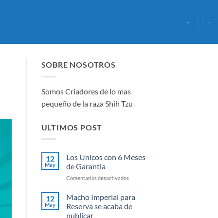
-
-
SOBRE NOSOTROS
Somos Criadores de lo mas
pequeño de la raza Shih Tzu
ULTIMOS POST
Los Unicos con 6 Meses
12
May
de Garantia
en
Comentarios desactivados
Los
Unicos
Macho Imperial para
12
con
May
Reserva se acaba de
6
publicar