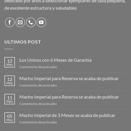
dedicado por años a seleccionar ejemplares de talla pequeña,
de excelente estructura y saludables
ULTIMOS POST
Los Unicos con 6 Meses de Garantia
12
May
en
Comentarios desactivados
Los
Unicos
Macho Imperial para Reserva se acaba de publicar
12
con
May
en
Comentarios desactivados
6
Macho
Meses
Imperial
Macho Imperial para Reserva se acaba de publicar
de
11
para
May
Garantia
en
Comentarios desactivados
Reserva
Macho
se
Imperial
Macho Imperial de 3 Meses se acaba de publicar
acaba
05
para
May
de
en
Comentarios desactivados
Reserva
publicar
Macho
se