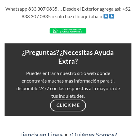
Whatsapp 833 307 0835 … Desde el Exterior agrega asi: +52
833 307 0835 o solo haz clic aquí abajo
¿Preguntas? ¿Necesitas Ayuda
Extra?
Puedes entrar a nuestro sitio web donde
encontrarás muchas mas información para ti,
disponible 24/7 con las respuestas a la mayoría de
tus inquietudes.
CLICK ME
Tienda en Linea
•
¿Quiénes Somos?