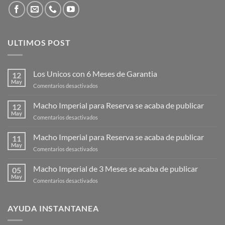
ULTIMOS POST
Los Unicos con 6 Meses de Garantia
12
May
en
Comentarios desactivados
Los
Unicos
Macho Imperial para Reserva se acaba de publicar
12
con
May
en
Comentarios desactivados
6
Macho
Meses
Imperial
Macho Imperial para Reserva se acaba de publicar
de
11
para
May
Garantia
en
Comentarios desactivados
Reserva
Macho
se
Imperial
Macho Imperial de 3 Meses se acaba de publicar
acaba
05
para
May
de
en
Comentarios desactivados
Reserva
publicar
Macho
se
Imperial
acaba
de
AYUDA INSTANTANEA
de
3
publicar
Meses