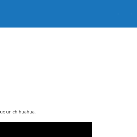
-
-
que un chihuahua.