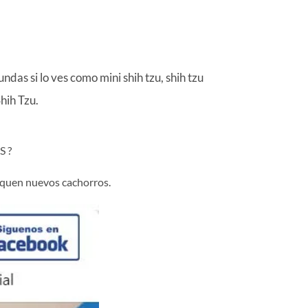
as si lo ves como mini shih tzu, shih tzu
hih Tzu.
 ?
liquen nuevos cachorros.