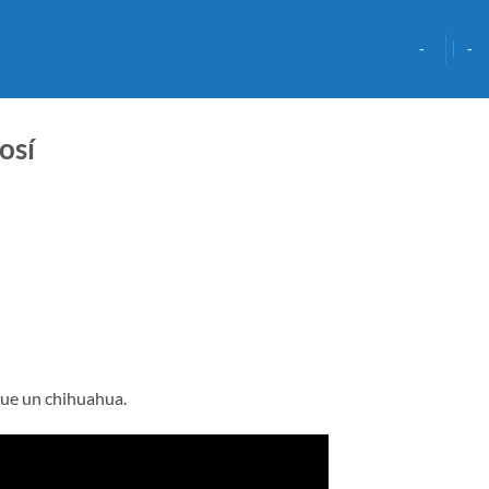
-
-
osí
que un chihuahua.