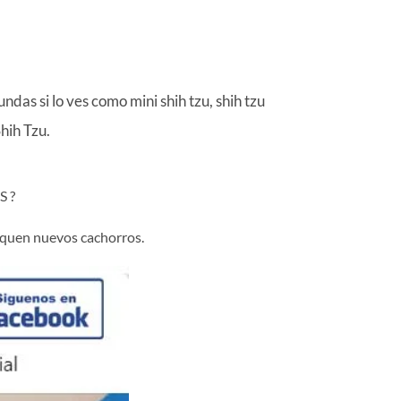
as si lo ves como mini shih tzu, shih tzu
hih Tzu.
 ?
liquen nuevos cachorros.