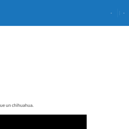
-
-
que un chihuahua.