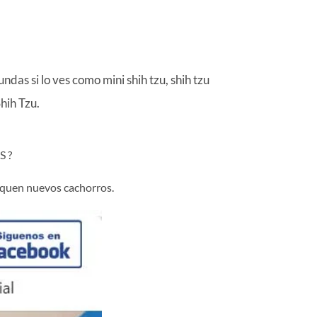
as si lo ves como mini shih tzu, shih tzu
hih Tzu.
 ?
liquen nuevos cachorros.