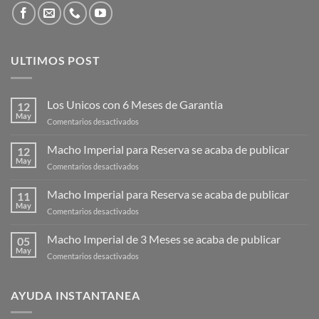
ULTIMOS POST
Los Unicos con 6 Meses de Garantia
12
May
en
Comentarios desactivados
Los
Unicos
Macho Imperial para Reserva se acaba de publicar
12
con
May
en
Comentarios desactivados
6
Macho
Meses
Imperial
Macho Imperial para Reserva se acaba de publicar
de
11
para
May
Garantia
en
Comentarios desactivados
Reserva
Macho
se
Imperial
Macho Imperial de 3 Meses se acaba de publicar
acaba
05
para
May
de
en
Comentarios desactivados
Reserva
publicar
Macho
se
Imperial
acaba
de
AYUDA INSTANTANEA
de
3
publicar
Meses