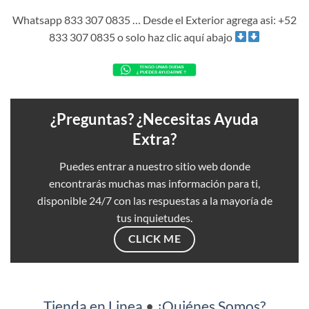
Whatsapp 833 307 0835 … Desde el Exterior agrega asi: +52
833 307 0835 o solo haz clic aquí abajo
¿Preguntas? ¿Necesitas Ayuda
Extra?
Puedes entrar a nuestro sitio web donde
encontrarás muchas mas información para ti,
disponible 24/7 con las respuestas a la mayoría de
tus inquietudes.
CLICK ME
Tienda en Linea
•
¿Quiénes Somos?