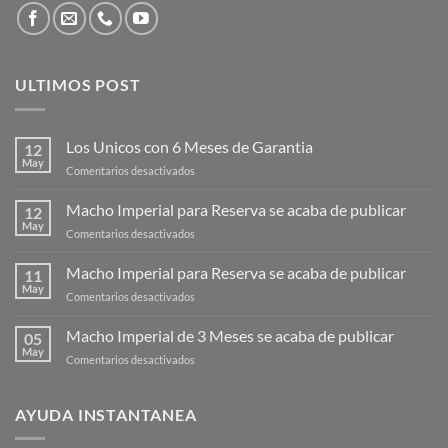
ULTIMOS POST
Los Unicos con 6 Meses de Garantia
12
May
en
Comentarios desactivados
Los
Unicos
Macho Imperial para Reserva se acaba de publicar
12
con
May
en
Comentarios desactivados
6
Macho
Meses
Imperial
Macho Imperial para Reserva se acaba de publicar
de
11
para
May
Garantia
en
Comentarios desactivados
Reserva
Macho
se
Imperial
Macho Imperial de 3 Meses se acaba de publicar
acaba
05
para
May
de
en
Comentarios desactivados
Reserva
publicar
Macho
se
Imperial
acaba
de
AYUDA INSTANTANEA
de
3
publicar
Meses