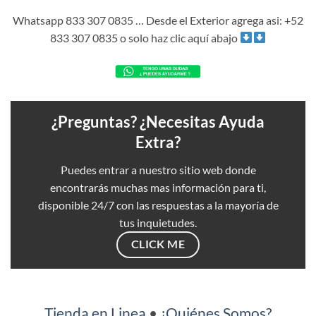
Whatsapp 833 307 0835 … Desde el Exterior agrega asi: +52
833 307 0835 o solo haz clic aquí abajo
¿Preguntas? ¿Necesitas Ayuda
Extra?
Puedes entrar a nuestro sitio web donde
encontrarás muchas mas información para ti,
disponible 24/7 con las respuestas a la mayoría de
tus inquietudes.
CLICK ME
Tienda en Linea
•
¿Quiénes Somos?