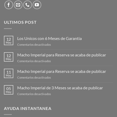
ULTIMOS POST
Los Unicos con 6 Meses de Garantia
12
May
en
Comentarios desactivados
Los
Unicos
Macho Imperial para Reserva se acaba de publicar
12
con
May
en
Comentarios desactivados
6
Macho
Meses
Imperial
Macho Imperial para Reserva se acaba de publicar
de
11
para
May
Garantia
en
Comentarios desactivados
Reserva
Macho
se
Imperial
Macho Imperial de 3 Meses se acaba de publicar
acaba
05
para
May
de
en
Comentarios desactivados
Reserva
publicar
Macho
se
Imperial
acaba
de
AYUDA INSTANTANEA
de
3
publicar
Meses