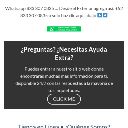
Whatsapp 833 307 0835 … Desde el Exterior agrega asi: +52
833 307 0835 o solo haz clic aquí abajo
¿Preguntas? ¿Necesitas Ayuda
Extra?
Puedes entrar a nuestro sitio web donde
encontrarás muchas mas información para ti,
disponible 24/7 con las respuestas a la mayoría de
tus inquietudes.
CLICK ME
Tienda en Linea
•
¿Quiénes Somos?