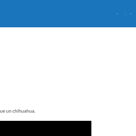
-
-
que un chihuahua.