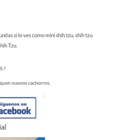
as si lo ves como mini shih tzu, shih tzu
hih Tzu.
 ?
liquen nuevos cachorros.