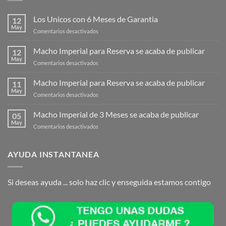
Los Unicos con 6 Meses de Garantia
12
May
en
Comentarios desactivados
Los
Unicos
Macho Imperial para Reserva se acaba de publicar
12
con
May
en
Comentarios desactivados
6
Macho
Meses
Imperial
Macho Imperial para Reserva se acaba de publicar
de
11
para
May
Garantia
en
Comentarios desactivados
Reserva
Macho
se
Imperial
Macho Imperial de 3 Meses se acaba de publicar
acaba
05
para
May
de
en
Comentarios desactivados
Reserva
publicar
Macho
se
Imperial
acaba
de
AYUDA INSTANTANEA
de
3
publicar
Meses
se
Si deseas ayuda ... solo haz clic y enseguida estamos contigo
acaba
de
publicar